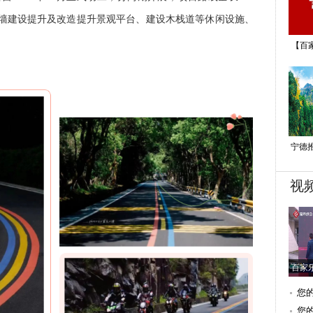
墙建设提升及改造提升景观平台、建设木栈道等休闲设施、
【百
警惕
宁德
视
百家
闻综
您
您