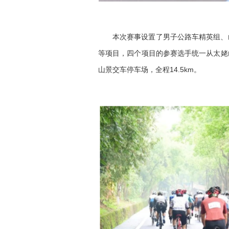
本次赛事设置了男子公路车精英组、
等项目，四个项目的参赛选手统一从太姥
山景交车停车场，全程14.5km。