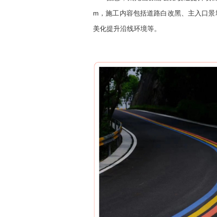
m，施工内容包括道路白改黑、主入口景
美化提升沿线环境等。