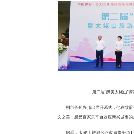
第二届“醉美太姥山”
副市长郑兴邦出席开幕式，他在致辞
文之美，感受百家乐平台这座新兴城市的
据悉，太姥山旅游公路改造提升项目自