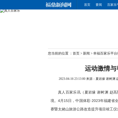
真人百家乐
首页
要闻
百家乐
您当前的位置 ：
首页
>
新闻
>
幸福百家乐平台
运动激情与
2023-04-16 23:13:00
来源：夏岩缘 谢树渊 
真人百家乐讯（夏岩缘 谢树渊 赵
境。4月15日，中国体彩·2023年福建
赛暨太姥山旅游公路改造提升项目竣工仪