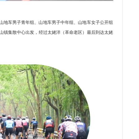
山地车男子青年组、山地车男子中年组、山地车女子公开组
山镇集散中心出发，经过太姥洋（革命老区）最后到达太姥