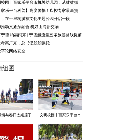
明校园丨百家乐平台市机关幼儿园：从娃娃抓
，让文明花开香满园
百家乐平台科普】高度警惕！疾控专家最新提
！
日，在十里桐溪福文化主题公园开启一段
阅”旅程！
德推动文旅深融合 奏好山海新交响
宁德 约惠闽东 | 宁德超流量五条旅游路线提前
~
次考察广东，总书记殷殷嘱托
近平论网络安全
清组图
激情与春日太姥撞了
文明校园丨百家乐平台市
个满怀！
机关幼儿园：从娃娃抓起