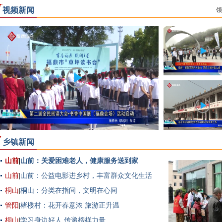
视频新闻
领
乡镇新闻
山前
|
山前：关爱困难老人，健康服务送到家
山前
|
山前：公益电影进乡村，丰富群众文化生活
桐山
|
桐山：分类在指间，文明在心间
管阳
|
楮楼村：花开春意浓 旅游正升温
桐山
|
学习身边好人 传递榜样力量