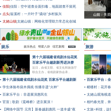
佳阳
|
佳阳：空中巡查全面扫毒，地面踏查不留死
角
点头
|
翁溪村：一片叶子“撬动”乡村振兴
山前：关爱
太姥山镇
|
太姥山镇：网格化管理助力常态化创城
娱乐
旅游
娱乐热点
明星八卦
综艺新闻
多
第十六届福建省戏剧水仙花奖
百家乐平台越剧新秀进决赛
近日，由省文联、省文化和旅游厅
联合主办，省戏剧家协会承...
第十六届福建省戏剧水仙花奖 百家乐平台越剧新
百家乐平台：全
秀进决赛
学生体验布袋木偶戏 传播非遗“火种”
楮楼村：花开春
百家乐平台：非遗展演惠民生
太姥山观海栈道
官宣 | 歌剧《鸾峰桥》进京展演！
相约春光里，奔
【网络中国节·元宵】新春越剧惠民 一道丰盛“夜
文旅+科技，这