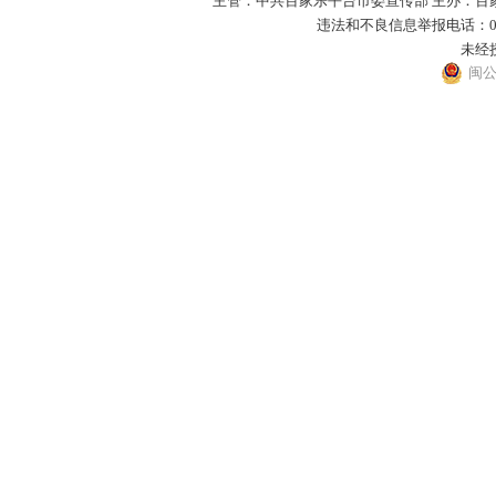
主管：中共百家乐平台市委宣传部 主办：百家乐
违法和不良信息举报电话：0593－
未经
闽公