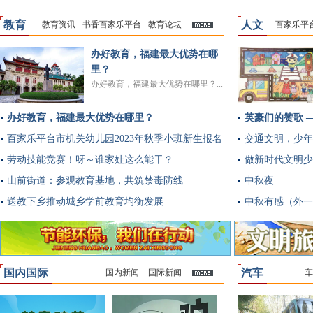
宴”
教育
人文
教育资讯
书香百家乐平台
教育论坛
百家乐平
多
办好教育，福建最大优势在哪
里？
办好教育，福建最大优势在哪里？...
办好教育，福建最大优势在哪里？
英豪们的赞歌 
百家乐平台市机关幼儿园2023年秋季小班新生报名
交通文明，少年
登记公告
劳动技能竞赛！呀～谁家娃这么能干？
做新时代文明少
山前街道：参观教育基地，共筑禁毒防线
中秋夜
送教下乡推动城乡学前教育均衡发展
中秋有感（外一
国内国际
汽车
国内新闻
国际新闻
车
多