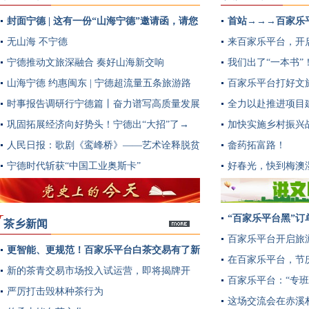
封面宁德 | 这有一份“山海宁德”邀请函，请您
首站→→→百家乐
多
查收
无山海 不宁德
来百家乐平台，开启
宁德推动文旅深融合 奏好山海新交响
我们出了“一本书”
山海宁德 约惠闽东 | 宁德超流量五条旅游路
百家乐平台打好文旅
线提前曝光~
时事报告调研行宁德篇丨奋力谱写高质量发展
全力以赴推进项目
新篇章
巩固拓展经济向好势头！宁德出“大招”了→
加快实施乡村振兴
人民日报：歌剧《鸾峰桥》——艺术诠释脱贫
畲药拓富路！
实践
宁德时代斩获“中国工业奥斯卡”
好春光，快到梅澳
“百家乐平台黑”订
茶乡新闻
百家乐平台开启旅游
更智能、更规范！百家乐平台白茶交易有了新
多
在百家乐平台，节
平台→
新的茶青交易市场投入试运营，即将揭牌开
百家乐平台：“专班
市！
严厉打击毁林种茶行为
这场交流会在赤溪