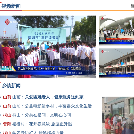
视频新闻
领
乡镇新闻
山前
|
山前：关爱困难老人，健康服务送到家
山前
|
山前：公益电影进乡村，丰富群众文化生活
桐山
|
桐山：分类在指间，文明在心间
管阳
|
楮楼村：花开春意浓 旅游正升温
桐山
|
学习身边好人 传递榜样力量