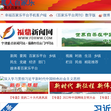
真人百家乐
幸福百家乐平台手机客户端
《百家乐平台周刊》数字版
微博
新闻
要闻
百家乐平台
乡镇
视频
时政
生活
乡镇
民生
党建
经济
部门
栏目
民俗
精彩推荐
媒体看百家乐平台
习
【专题】党的二十大代表风采
【专题】2022年中国网络文明大会
【专题】
总