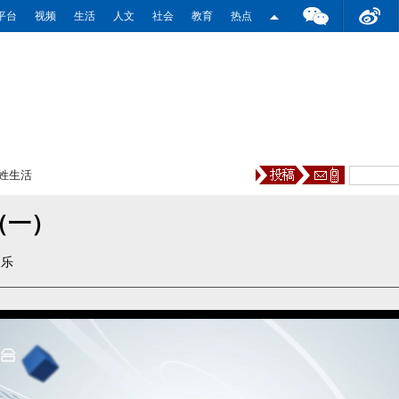
平台
视频
生活
人文
社会
教育
热点
姓生活
（一）
家乐