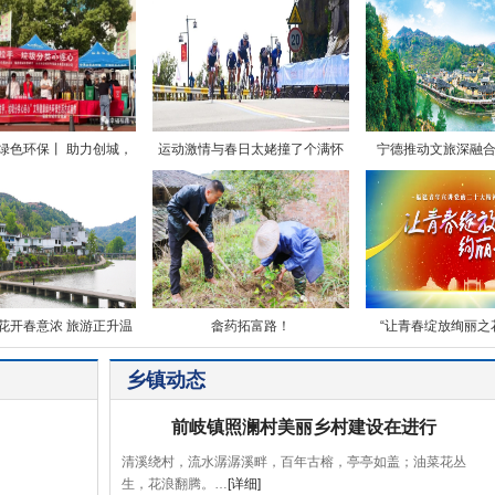
绿色环保丨 助力创城，
运动激情与春日太姥撞了个满怀
宁德推动文旅深融合
花开春意浓 旅游正升温
畲药拓富路！
“让青春绽放绚丽之
乡镇动态
前岐镇照澜村美丽乡村建设在进行
清溪绕村，流水潺潺溪畔，百年古榕，亭亭如盖；油菜花丛
生，花浪翻腾。…
[详细]